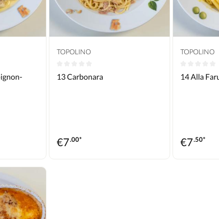
TOPOLINO
TOPOLINO
ewertung von 0 von 5 Sternen
Durchschnittliche Bewertung von 0 von 5 Stern
Durchschni
ignon-
13 Carbonara
14 Alla Far
€
7
.00*
€
7
.50*