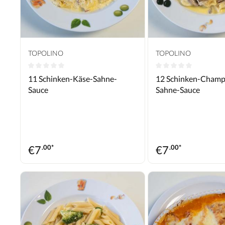
TOPOLINO
TOPOLINO
Durchschnittliche Bewertung von 0 von 5 Sternen
Durchschnittliche B
11 Schinken-Käse-Sahne-
12 Schinken-Champ
Sauce
Sahne-Sauce
€
7
.00*
€
7
.00*