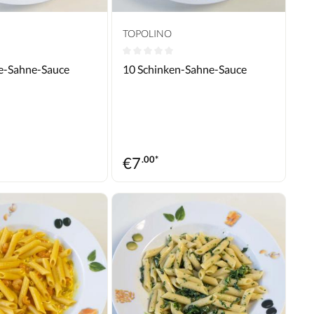
TOPOLINO
en
ttliche Bewertung von 0 von 5 Sternen
Durchschnittliche Bewertung von 0 von
e-Sahne-Sauce
10 Schinken-Sahne-Sauce
€
7
.00*