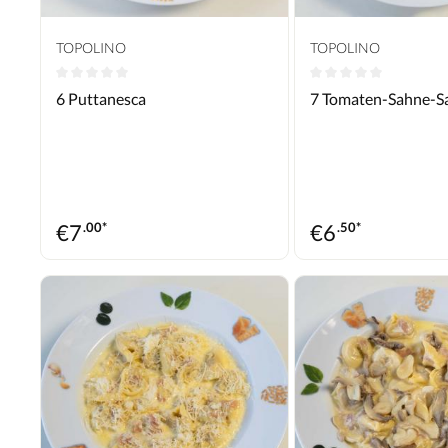
TOPOLINO
TOPOLINO
Durchschnittliche Bewertung von 0 von 5 Sternen
Durchschnittliche B
6 Puttanesca
7 Tomaten-Sahne-S
€
7
.00*
€
6
.50*