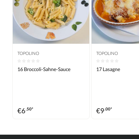
TOPOLINO
TOPOLINO
Durchschnittliche Bewertung von 0 von 5 Sternen
Durchschnittliche B
16 Broccoli-Sahne-Sauce
17 Lasagne
€
6
.50*
€
9
.00*