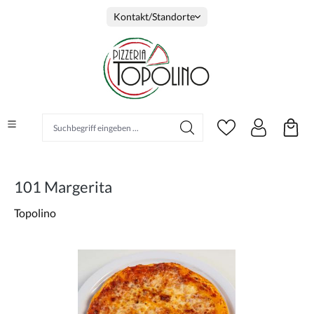
alt springen
Kontakt/Standorte
101 Margerita
Topolino
Bildergalerie überspringen