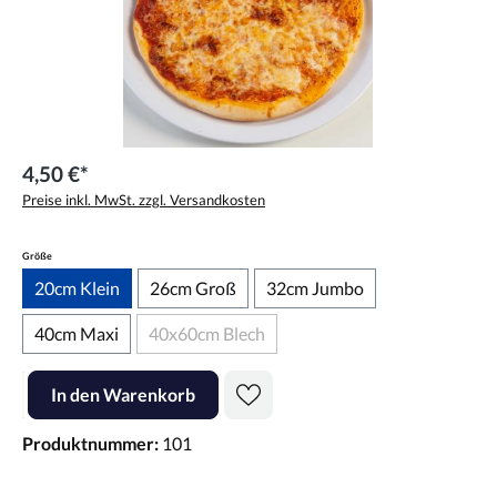
4,50 €*
Preise inkl. MwSt. zzgl. Versandkosten
auswählen
Größe
20cm Klein
26cm Groß
32cm Jumbo
40cm Maxi
40x60cm Blech
(Diese Option ist zurzeit nicht verfügbar.)
Produkt Anzahl: Gib den gewünschten Wert ein oder benutze die Scha
In den Warenkorb
Produktnummer:
101